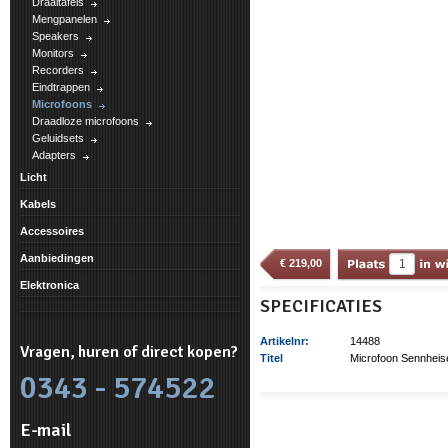
Draaitafels
Mengpanelen
Speakers
Monitors
Recorders
Eindtrappen
Microfoons
Draadloze microfoons
Geluidsets
Adapters
Licht
Kabels
Accessoires
Aanbiedingen
€
219,00
Elektronica
SPECIFICATIES
Artikelnr:
14488
Vragen, huren of direct kopen?
Titel
Microfoon Sennheis
0343 - 574522
E-mail