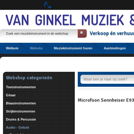
Spring
naar
Spring
VAN GINKEL MUZIEK 
naar
de
inhoud
Verkoop
én
verhuu
Spring
naar
het
hoofdmenu
Welkom
Website
Muziekinstrument huren
Aanbiedingen
Etalage
Webshop categorieën
Toetsinstrumenten
Gitaar
Microfoon Sennheiser E9
Blaasinstrumenten
Strijkinstrumenten
Drums & Percussie
Audio - Geluid