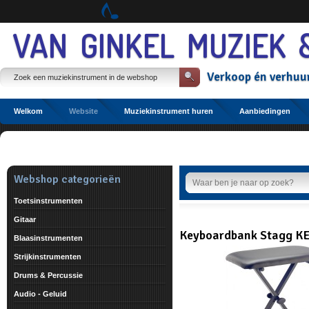
Spring
naar
Spring
VAN GINKEL MUZIEK 
naar
de
inhoud
Verkoop
én
verhuu
Spring
naar
het
hoofdmenu
Welkom
Website
Muziekinstrument huren
Aanbiedingen
Etalage
Webshop categorieën
Toetsinstrumenten
Gitaar
Keyboardbank Stagg K
Blaasinstrumenten
Strijkinstrumenten
Drums & Percussie
Audio - Geluid