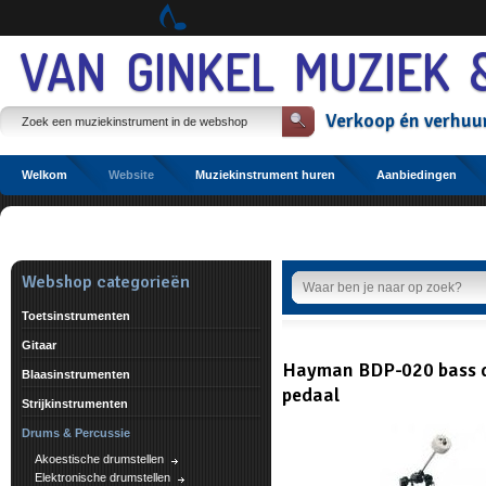
Spring
naar
Spring
VAN GINKEL MUZIEK 
naar
de
inhoud
Verkoop
én
verhuu
Spring
naar
het
hoofdmenu
Welkom
Website
Muziekinstrument huren
Aanbiedingen
Etalage
Webshop categorieën
Toetsinstrumenten
Gitaar
Hayman BDP-020 bass 
Blaasinstrumenten
pedaal
Strijkinstrumenten
Drums & Percussie
Akoestische drumstellen
Elektronische drumstellen