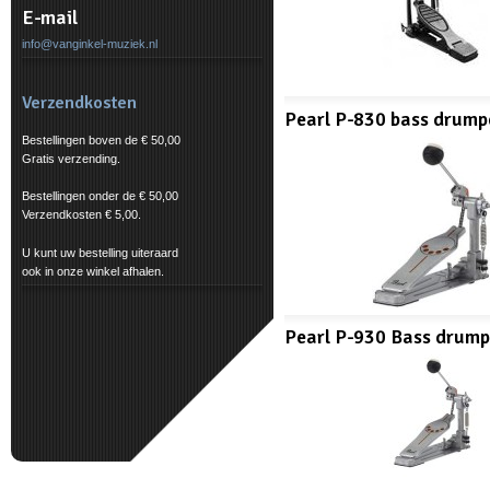
E-mail
info@vanginkel-muziek.nl
Verzendkosten
Pearl P-830 bass drump
Bestellingen boven de € 50,00
Gratis verzending.
Bestellingen onder de € 50,00
Verzendkosten € 5,00.
U kunt uw bestelling uiteraard
ook in onze winkel afhalen.
Pearl P-930 Bass drum