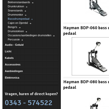
Bekkenstandaards
Drumkrukken
Snarestands
Drummonitor
Bassdrumpedaal
Cajon en Djembé
Hayman BDP-060 bass 
Bongo's
Drumstokken
pedaal
Occasions/aanbiedingen drumstellen
Percussie
Audio - Geluid
Licht
Kabels
Accessoires
Aanbiedingen
Elektronica
Hayman BDP-080 bass 
pedaal
Vragen, huren of direct kopen?
0343 - 574522