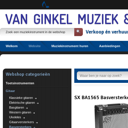
Spring
naar
Spring
VAN GINKEL MUZIEK 
naar
de
inhoud
Verkoop
én
verhuu
Spring
naar
het
hoofdmenu
Welkom
Website
Muziekinstrument huren
Aanbiedingen
Etalage
Webshop categorieën
Toetsinstrumenten
Gitaar
SX BA1565 Basversterk
Klassieke gitaren
Elektrische gitaren
Basgitaren
Western gitaren
Ukeleles
Gitaarversterkers
Basversterkers