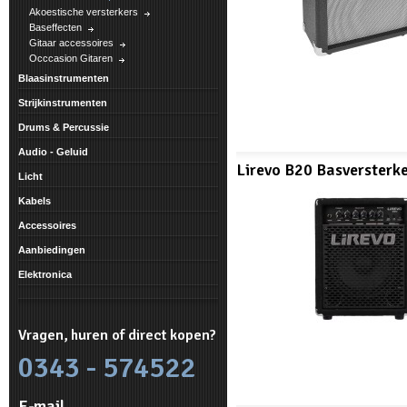
Akoestische versterkers
Baseffecten
Gitaar accessoires
Occcasion Gitaren
Blaasinstrumenten
Strijkinstrumenten
Drums & Percussie
Audio - Geluid
Lirevo B20 Basversterk
Licht
Kabels
Accessoires
Aanbiedingen
Elektronica
Vragen, huren of direct kopen?
0343 - 574522
E-mail