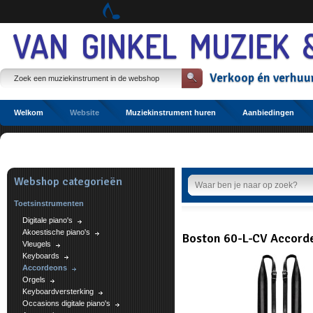
Spring
naar
Spring
VAN GINKEL MUZIEK 
naar
de
inhoud
Verkoop
én
verhuu
Spring
naar
het
hoofdmenu
Welkom
Website
Muziekinstrument huren
Aanbiedingen
Etalage
Webshop categorieën
Toetsinstrumenten
Digitale piano's
Akoestische piano's
Boston 60-L-CV Accord
Vleugels
Keyboards
Accordeons
Orgels
Keyboardversterking
Occasions digitale piano's