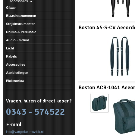
Accessoires
Gitaar
Blaasinstrumenten
Strijkinstrumenten
Boston 45-S-CV Accord
Drums & Percussie
Audio - Geluid
Licht
Kabels
Accessoires
Aanbiedingen
Elektronica
Boston ACB-1041 Accor
Vragen, huren of direct kopen?
0343 - 574522
E-mail
info@vanginkel-muziek.nl