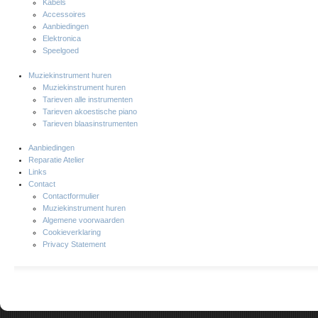
Kabels
Accessoires
Aanbiedingen
Elektronica
Speelgoed
Muziekinstrument huren
Muziekinstrument huren
Tarieven alle instrumenten
Tarieven akoestische piano
Tarieven blaasinstrumenten
Aanbiedingen
Reparatie Atelier
Links
Contact
Contactformulier
Muziekinstrument huren
Algemene voorwaarden
Cookieverklaring
Privacy Statement