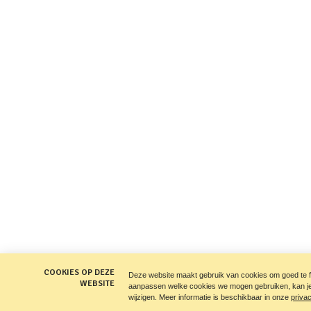
COOKIES OP DEZE
Deze website maakt gebruik van cookies om goed te fun
WEBSITE
aanpassen welke cookies we mogen gebruiken, kan je 
wijzigen. Meer informatie is beschikbaar in onze
priva