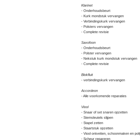
Klarinet
- Onderhoudsbeurt
- Kurk mondstuk vervangen
- Verbindingskurk vervangen
- Polsters vervangen
- Complete revisie
Saxofoon
- Onderhoudsbeurt
- Polster vervangen
- Nekstuk kurk mondstuk vervangen
- Complete revisie
Blokfluit
- verbindingskurk vervangen
Accordeon
- Alle voorkomende reparaties
Viool
- Snaar of set snaren opzetten
- Stemsleutels slijpen
- Stapel zetten
- Staartstuk opzetten
- Viool ontvetten, schoonmaken en poli
- Scheur repareren