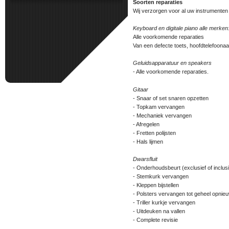
Soorten reparaties
Wij verzorgen voor al uw instrumenten 
Keyboard en digitale piano alle merken
Alle voorkomende reparaties
Van een defecte toets, hoofdtelefoonaan
Geluidsapparatuur en speakers
- Alle voorkomende reparaties.
Gitaar
- Snaar of set snaren opzetten
- Topkam vervangen
- Mechaniek vervangen
- Afregelen
- Fretten polijsten
- Hals lijmen
Dwarsfluit
- Onderhoudsbeurt (exclusief of incl
- Stemkurk vervangen
- Kleppen bijstellen
- Polsters vervangen tot geheel opnie
- Triller kurkje vervangen
- Uitdeuken na vallen
- Complete revisie