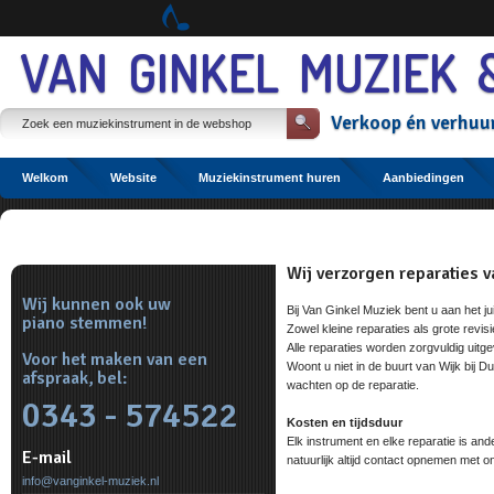
Spring
naar
Spring
VAN GINKEL MUZIEK 
naar
de
inhoud
Verkoop
én
verhuu
Spring
naar
het
hoofdmenu
Welkom
Website
Muziekinstrument huren
Aanbiedingen
Reparatie
Wij verzorgen reparaties 
Linker
Atelier
Wij kunnen ook uw
menu
Bij Van Ginkel Muziek bent u aan het j
piano stemmen!
Zowel kleine reparaties als grote revisie
Alle reparaties worden zorgvuldig uit
Voor het maken van een
Woont u niet in de buurt van Wijk bij D
afspraak, bel:
wachten op de reparatie.
0343 - 574522
Kosten en tijdsduur
Elk instrument en elke reparatie is and
E-mail
natuurlijk altijd contact opnemen met o
info@vanginkel-muziek.nl