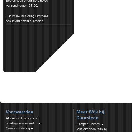
Bestellingen onder de € 50,00
Verzendkosten € 5,00.
U kunt uw bestelling uiteraard
ook in onze winkel afhalen.
Voorwaarden
Meer Wijk bij
Duurstede
Algemene leverings- en
betalingsvoorwaarden
Calypso Theater
Cookieverklaring
Muziekschool Wijk bij