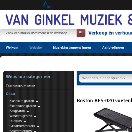
Spring
naar
Spring
VAN GINKEL MUZIEK 
naar
de
inhoud
Verkoop
én
verhuu
Spring
naar
het
hoofdmenu
Welkom
Website
Muziekinstrument huren
Aanbiedingen
Etalage
Webshop categorieën
Toetsinstrumenten
Gitaar
Boston BFS-020 voeten
Klassieke gitaren
Elektrische gitaren
Basgitaren
Western gitaren
Ukeleles
Gitaarversterkers
Basversterkers