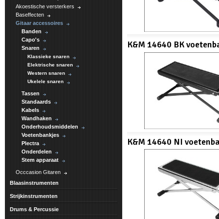
Akoestische versterkers
Baseffecten
Gitaar accessoires
Banden
Capo's
K&M 14640 BK voetenb
Snaren
Klassieke snaren
Elektrische snaren
Western snaren
Ukelele snaren
Tassen
Standaards
Kabels
Wandhaken
Onderhoudsmiddelen
Voetenbankjes
K&M 14640 NI voetenba
Plectra
Onderdelen
Stem apparaat
Occcasion Gitaren
Blaasinstrumenten
Strijkinstrumenten
Drums & Percussie