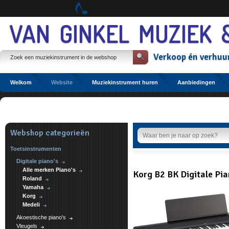
Spring
naar
Spring
VAN GINKEL MUZIEK 
naar
de
inhoud
Verkoop
én
verhuu
Spring
naar
het
hoofdmenu
Welkom
Website
Muziekinstrument huren
Aanbiedingen
Etalage
Webshop categorieën
Toetsinstrumenten
Digitale piano's
Alle merken Piano's
Korg B2 BK Digitale Pi
Roland
Yamaha
Korg
Medeli
Akoestische piano's
Vleugels