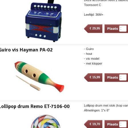
Deze accordeon heeft 2 baskno
Toonsoort C
Leeftijd: 36M+
€
29,95
Guiro vis Hayman PA-02
- Guiro
- hout
- vis model
- met klopper
€
15,99
Lollipop drum Remo ET-7106-00
Lollipop drum met stok (kop van 
Afmetingen: 1"x 6"
€
19,70