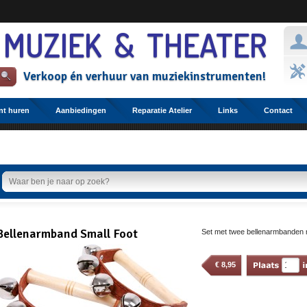
 MUZIEK & THEATER
Verkoop
én
verhuur
van
muziekinstrumenten!
nt huren
Aanbiedingen
Reparatie Atelier
Links
Contact
Etalage
Bellenarmband Small Foot
Set met twee bellenarmbanden m
€
8,95