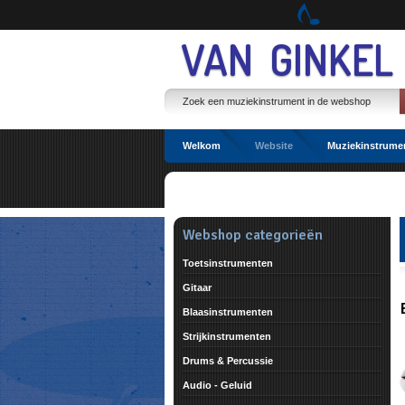
Spring
naar
Spring
VAN GINKEL
naar
de
inhoud
Spring
naar
het
hoofdmenu
Welkom
Website
Muziekinstrume
Webshop categorieën
Toetsinstrumenten
Gitaar
Blaasinstrumenten
Strijkinstrumenten
Drums & Percussie
Audio - Geluid