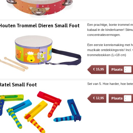
Houten Trommel Dieren Small Foot
Een prachtige, bonte trommel met
kabaal in de kinderkamer! Stimu
concentratievermogen.
Een eerste kennismaking met he
muzikale ontdekkingsreis! Incl.
trommelstokken (L=18 cm)
€
15,95
Ratel Small Foot
Set van 5. Hoe harder, hoe bete
€
12,95