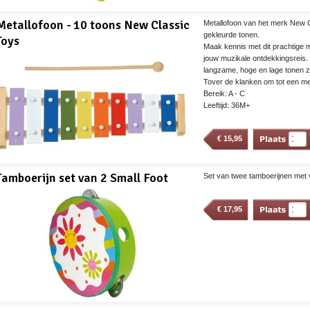
Metallofoon - 10 toons New Classic
Metallofoon van het merk New 
gekleurde tonen.
Toys
Maak kennis met dit prachtige m
jouw muzikale ontdekkingsreis. 
langzame, hoge en lage tonen zi
Tover de klanken om tot een mel
Bereik: A - C
Leeftijd: 36M+
€
15,95
Tamboerijn set van 2 Small Foot
Set van twee tamboerijnen met vr
€
17,95