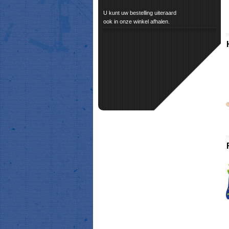
U kunt uw bestelling uiteraard
ook in onze winkel afhalen.