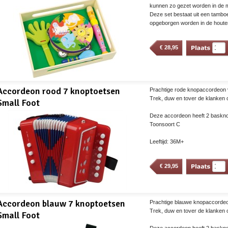
kunnen zo gezet worden in de 
Deze set bestaat uit een tamboer
opgeborgen worden in de houten
€
28,95
Accordeon rood 7 knoptoetsen
Prachtige rode knopaccordeon 
Trek, duw en tover de klanken 
Small Foot
Deze accordeon heeft 2 baskno
Toonsoort C
Leeftijd: 36M+
€
29,95
Accordeon blauw 7 knoptoetsen
Prachtige blauwe knopaccordeo
Trek, duw en tover de klanken 
Small Foot