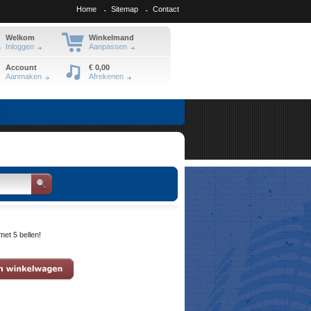
Home
Sitemap
Contact
Welkom
Winkelmand
Inloggen
Aanpassen
Account
€
0,00
Aanmaken
Afrekenen
et 5 bellen!