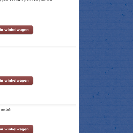
ppen, 1 luchtknop en 7 knoptoetsen
textiel)