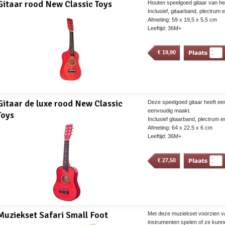
Gitaar rood New Classic Toys
Houten speelgoed gitaar van het
Inclusief, gitaarband, plectrum 
Afmeting: 59 x 19,5 x 5,5 cm
Leeftijd: 36M+
€
19,90
Gitaar de luxe rood New Classic
Deze speelgoed gitaar heeft e
eenvoudig maakt.
Toys
Inclusief gitaarband, plectrum 
Afmeting: 64 x 22.5 x 6 cm
Leeftijd: 36M+
€
27,50
Muziekset Safari Small Foot
Met deze muziekset voorzien va
instrumenten spelen of ze kunn